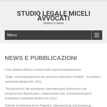
STUDIO LEGALE MICELI
AVVOCATI
Nullius in verba
Menu
NEWS E PUBBLICAZIONI
L’Avv. Barbara Miceli è autrice delle seguenti pubblicazioni:
“
Güter- und Unterhaltsrecht bei gemischt nationalen Familien“,
Schulthess
Juristische Medien AG, 2011;
“
Transportrecht: die wichtigsten internationalen Abkommen und
europäischen Regelungen, insbesondere See -und Bahntransport“,
Schulthess Juristische Medien AG, 2012;
Patente: Entstehung Eines Patentes; Überwachung; Durchsetzung;