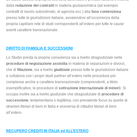
dalla
redazione dei contratti
in materia giuslavoristica (ad esempio
contratti di lavoro subordinato, di agenzia ecc.) alla
fase contenziosa
presso tutte le giurisdizioni italiane, avvalendosi all’occorrenza della
propria capillare rete di studi corrispondenti all’estero per tutte le cause
aventi carattere transnazionale.
DIRITTO DI FAMIGLIA E SUCCESSIONI
Lo Studio presta la propria consulenza sia a livello stragiudiziale nelle
procedure di negoziazione assistita
in materia di separazioni e divorzi,
che di
filiazione
, sia a livello
giudiziale
presso tutte le giurisdizioni italiane
e collabora con i propri studi partner all’estero nelle procedure più
complesse anche a carattere transnazionale (comprendenti, a titolo
esemplificativo, le procedure di
sottrazione internazionale di minori
). Si
occupa inoltre sia a livello giudiziale che stragiudiziale di
procedure di
successione
, testamentaria o legittima, con prevalente focus su quelle di
stranieri titolari di beni in Italia e viceversa di cittadini titolari di beni
all’estero.
RECUPERO CREDITI IN ITALIA ed ALL’ESTERO