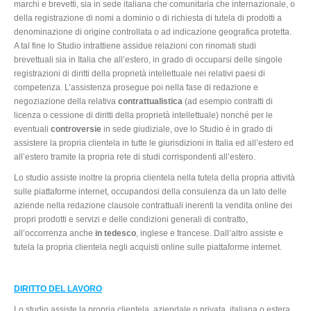
marchi e brevetti, sia in sede italiana che comunitaria che internazionale, o
della registrazione di nomi a dominio o di richiesta di tutela di prodotti a
denominazione di origine controllata o ad indicazione geografica protetta.
A tal fine lo Studio intrattiene assidue relazioni con rinomati studi
brevettuali sia in Italia che all’estero, in grado di occuparsi delle singole
registrazioni di diritti della proprietà intellettuale nei relativi paesi di
competenza. L’assistenza prosegue poi nella fase di redazione e
negoziazione della relativa
contrattualistica
(ad esempio contratti di
licenza o cessione di diritti della proprietà intellettuale) nonché per le
eventuali
controversie
in sede giudiziale, ove lo Studio è in grado di
assistere la propria clientela in tutte le giurisdizioni in Italia ed all’estero ed
all’estero tramite la propria rete di studi corrispondenti all’estero.
Lo studio assiste inoltre la propria clientela nella tutela della propria attività
sulle piattaforme internet, occupandosi della consulenza da un lato delle
aziende nella redazione clausole contrattuali inerenti la vendita online dei
propri prodotti e servizi e delle condizioni generali di contratto,
all’occorrenza anche
in tedesco
, inglese e francese. Dall’altro assiste e
tutela la propria clientela negli acquisti online sulle piattaforme internet.
DIRITTO DEL LAVORO
Lo studio assiste la propria clientela, aziendale o privata, italiana o estera,