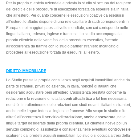
Per la propria clientela aziendale e privata lo studio si occupa del recupero
dei crediti e delle procedure di esecuzione forzata da esperire sia in Italia
che all’estero. Per quanto concerne le esecuzioni coattive da eseguirsi
all’estero, lo Studio dispone di una rete capillare di studi corrispondenti in
Europa e nei maggiori paesi a livello mondiale, con cui corrisponde nelle
lingue italiana, tedesca, inglese e francese. Lo studio accompagna la
propria clientela nelle varie fasi della procedura esecutiva, facendo
all’occorrenza da tramite con lo studio partner straniero incaricato di
procedere all’esecuzione forzata da eseguirsi all’estero.
DIRITTO IMMOBILIARE
Lo Studio presta la propria consulenza negli acquisti immobiliari anche da
parte di stranieri, privati od aziende, in Italia, nonché di italiani che
desiderano acquistare beni all’estero. L’assistenza prestata concerne la
redazione e la revisione di tutta la
contrattualistica
a tal fine necessaria
nonché l’intrattenimento delle relazioni con studi notarili, italiani e stranieri,
anche nelle lingue tedesca, inglese e francese. Allo scopo lo studio offre
altresì all’occorrenza il
servizio di traduzione, anche asseverata
, nelle
lingue target desiderate dalla propria clientela. La clientela riceve poi un
servizio completo di assistenza e consulenza nelle eventuali
controversie
scaturenti dai predetti acquisti immobiliari. Lo studio si occupa altresì della