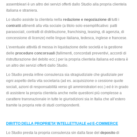
assembleari è un altro dei servizi offerti dallo Studio alla propria clientela
italiana e straniera.
Lo studio assiste la clientela nella
redazione e negoziazione di
tutti i
contratti
attinenti alla vita sociale (a titolo solo esemplificativo: patti
parasociali, contratti di distribuzione, franchising, leasing, di agenzia, di
concessione di licenze) nelle lingue italiana, tedesca, inglese e francese.
L’eventuale attività di messa in liquidazione delle società e la gestione
delle
procedure concorsuali
(fallimenti, concordati preventivi, accordi di
ristrutturazione del debito ecc.) per la propria clientela italiana ed estera è
un altro dei servizi offerti dallo Studio.
Lo Studio presta infine consulenza sia stragiudiziale che giudiziale per
ogni aspetto della vita societaria (ad es. acquisizione o cessione quote
sociali, azioni di responsabilità verso gli amministratori ecc.) ed è in grado
di assistere la propria clientela anche nelle questioni più complesse a
carattere transnazionale in tutte le giurisdizioni sia in Italia che all’estero
tramite la propria rete di studi corrispondenti.
DIRITTO DELLA PROPRIETA’ INTELLETTUALE ed E-COMMERCE
Lo Studio presta la propria consulenza sin dalla fase del
deposito
di