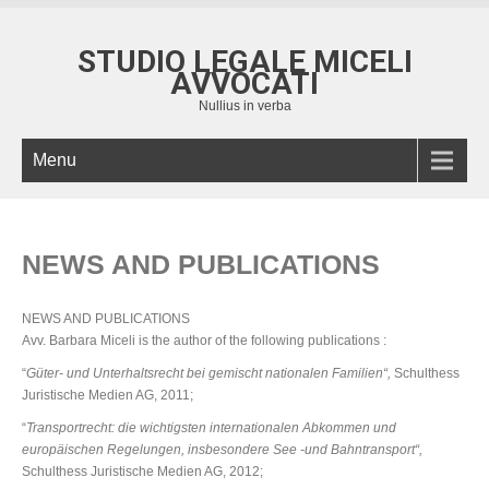
STUDIO LEGALE MICELI
AVVOCATI
Nullius in verba
Menu
NEWS AND PUBLICATIONS
NEWS AND PUBLICATIONS
Avv. Barbara Miceli is the author of the following publications :
“
Güter- und Unterhaltsrecht bei gemischt nationalen Familien“,
Schulthess
Juristische Medien AG, 2011;
“
Transportrecht: die wichtigsten internationalen Abkommen und
europäischen Regelungen, insbesondere See -und Bahntransport“,
Schulthess Juristische Medien AG, 2012;