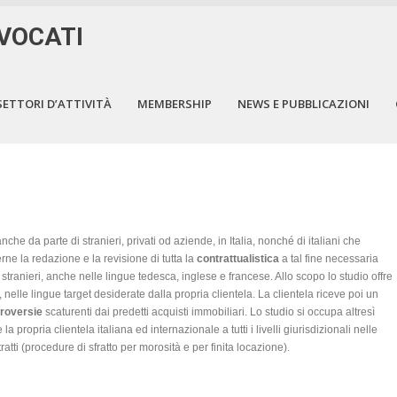
VVOCATI
SETTORI D’ATTIVITÀ
MEMBERSHIP
NEWS E PUBBLICAZIONI
he da parte di stranieri, privati od aziende, in Italia, nonché di italiani che
ne la redazione e la revisione di tutta la
contrattualistica
a tal fine necessaria
 e stranieri, anche nelle lingue tedesca, inglese e francese. Allo scopo lo studio offre
, nelle lingue target desiderate dalla propria clientela. La clientela riceve poi un
roversie
scaturenti dai predetti acquisti immobiliari. Lo studio si occupa altresì
la propria clientela italiana ed internazionale a tutti i livelli giurisdizionali nelle
ratti (procedure di sfratto per morosità e per finita locazione).